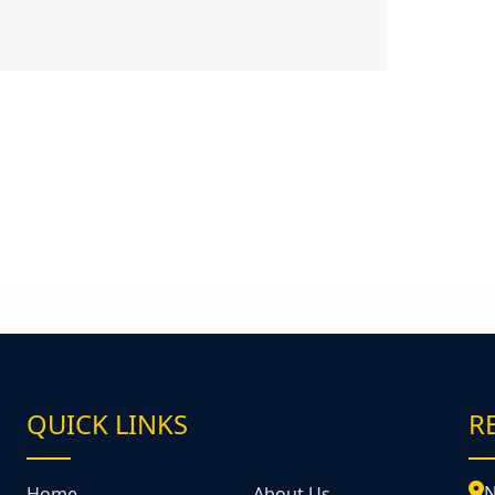
QUICK LINKS
R
&
N
Home
About Us