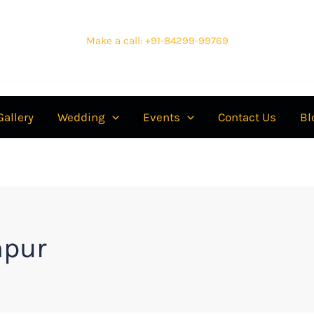
Make a call: +91-84299-99769
Gallery
Wedding
Events
Contact Us
Bl
npur