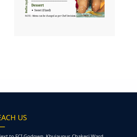
EACH US
ext to FCI Godown, Khujaupur, Chakeri Ward,