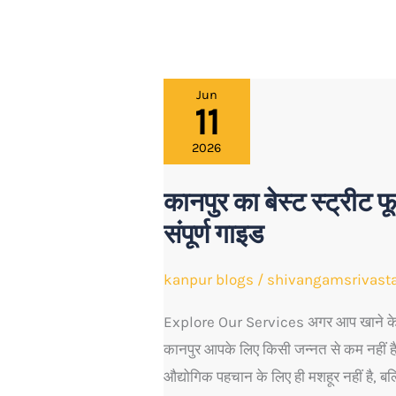
कानपुर
Jun
11
का
बेस्ट
2026
स्ट्रीट
कानपुर का बेस्ट स्ट्रीट 
फूड:
संपूर्ण गाइड
खाने
के
kanpur blogs
/
shivangamsrivast
शौकीनों
के
Explore Our Services अगर आप खाने के शौ
लिए
कानपुर आपके लिए किसी जन्नत से कम नहीं है
एक
औद्योगिक पहचान के लिए ही मशहूर नहीं है, बल्क
संपूर्ण